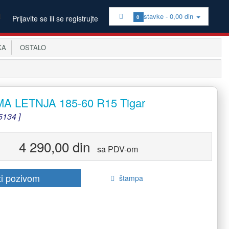
stavke -
0,00 din
Prijavite se ili se registrujte
0
KA
OSTALO
 LETNJA 185-60 R15 Tigar
5134 ]
4 290,00 din
sa PDV-om
ti pozivom
štampa