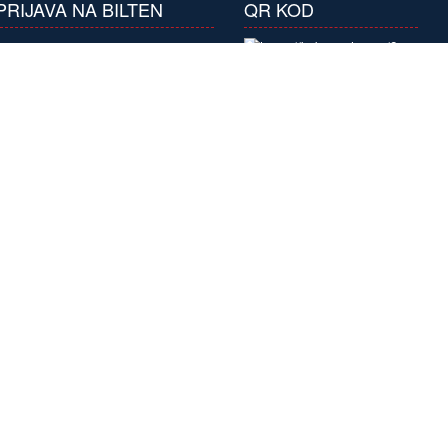
PRIJAVA NA BILTEN
QR KOD
Prijavite se na naš
bilten i primajte
atraktivne ponude
pretplaćujući se na
naše biltene.
Pretplatite se
×