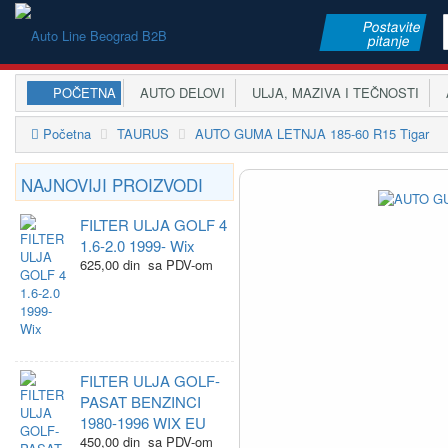
Postavite
pitanje
POČETNA
AUTO DELOVI
ULJA, MAZIVA I TEČNOSTI
A
Početna
TAURUS
AUTO GUMA LETNJA 185-60 R15 Tigar
NAJNOVIJI PROIZVODI
FILTER ULJA GOLF 4
1.6-2.0 1999- Wix
625,00 din sa PDV-om
FILTER ULJA GOLF-
PASAT BENZINCI
1980-1996 WIX EU
450,00 din sa PDV-om