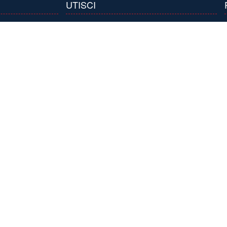
UTISCI
line.rs
 robe
Kontaktirajte nas
Mapa stranice
Prijavite se
te pitanje