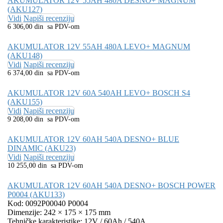
AKUMULATOR 12V 55AH 480A DESNO+ MAGNUM
(AKU127)
Vidi
Napiši recenziju
6 306,00 din sa PDV-om
AKUMULATOR 12V 55AH 480A LEVO+ MAGNUM
(AKU148)
Vidi
Napiši recenziju
6 374,00 din sa PDV-om
AKUMULATOR 12V 60A 540AH LEVO+ BOSCH S4
(AKU155)
Vidi
Napiši recenziju
9 208,00 din sa PDV-om
AKUMULATOR 12V 60AH 540A DESNO+ BLUE
DINAMIC (AKU23)
Vidi
Napiši recenziju
10 255,00 din sa PDV-om
AKUMULATOR 12V 60AH 540A DESNO+ BOSCH POWER
P0004 (AKU133)
Kod: 0092P00040 P0004
Dimenzije: 242 × 175 × 175 mm
Tehničke karakteristike: 12V / 60Ah / 540A