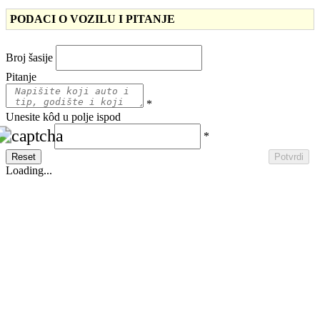
PODACI O VOZILU I PITANJE
Broj šasije
Pitanje
*
Unesite kôd u polje ispod
*
Reset
Potvrdi
Loading...