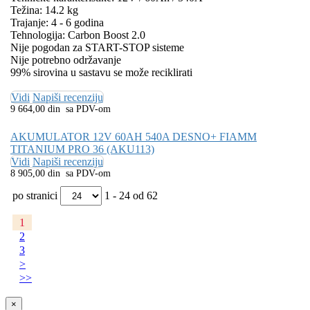
Težina: 14.2 kg
Trajanje: 4 - 6 godina
Tehnologija: Carbon Boost 2.0
Nije pogodan za START-STOP sisteme
Nije potrebno održavanje
99% sirovina u sastavu se može reciklirati
Vidi
Napiši recenziju
9 664,00 din sa PDV-om
AKUMULATOR 12V 60AH 540A DESNO+ FIAMM
TITANIUM PRO 36 (AKU113)
Vidi
Napiši recenziju
8 905,00 din sa PDV-om
po stranici
1 - 24 od 62
1
2
3
>
>>
×