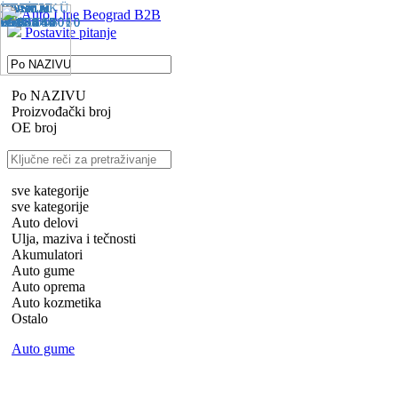
BOSCH
VARTA
FIAMM
FIAMM
BOSCH
FIAMM
VARTA
VARTA
FIAMM
BOSCH
VARTA
BOSCH
İNCİ AKÜ
FIAMM
FIAMM
BOSCH
VARTA
BOSCH
FIAMM
31560
01187
H3
7905160
7905140
31600
7905142
B36
B18
01182
01188
7905144
0092S40020
C22
0092S50010
INC0008
7905145
7905146
01184
01183
0092S40060
D24
31596
7905147
Postavite pitanje
Po NAZIVU
Proizvođački broj
OE broj
sve kategorije
sve kategorije
Auto delovi
Ulja, maziva i tečnosti
Akumulatori
Auto gume
Auto oprema
Auto kozmetika
Ostalo
Auto gume