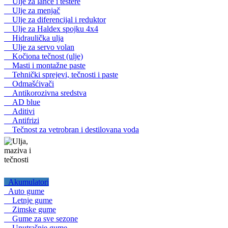
Ulje za lance i testere
Ulje za menjač
Ulje za diferencijal i reduktor
Ulje za Haldex spojku 4x4
Hidraulička ulja
Ulje za servo volan
Kočiona tečnost (ulje)
Masti i montažne paste
Tehnički sprejevi, tečnosti i paste
Odmašćivači
Antikorozivna sredstva
AD blue
Aditivi
Antifrizi
Tečnost za vetrobran i destilovana voda
Akumulatori
Auto gume
Letnje gume
Zimske gume
Gume za sve sezone
Unutrašnje gume