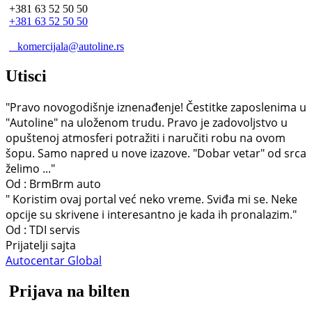
+381 63 52 50 50
+381 63 52 50 50
komercijala@autoline.rs
Utisci
"Pravo novogodišnje iznenađenje! Čestitke zaposlenima u
"Autoline" na uloženom trudu. Pravo je zadovoljstvo u
opuštenoj atmosferi potražiti i naručiti robu na ovom
šopu. Samo napred u nove izazove. "Dobar vetar" od srca
želimo ..."
Od : BrmBrm auto
" Koristim ovaj portal već neko vreme. Sviđa mi se. Neke
opcije su skrivene i interesantno je kada ih pronalazim."
Od : TDI servis
Prijatelji sajta
Autocentar Global
Prijava na bilten