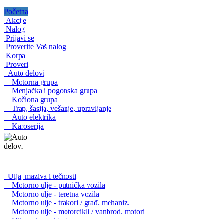
Početna
Akcije
Nalog
Prijavi se
Proverite Vaš nalog
Korpa
Proveri
Auto delovi
Motorna grupa
Menjačka i pogonska grupa
Kočiona grupa
Trap, šasija, vešanje, upravljanje
Auto elektrika
Karoserija
Ulja, maziva i tečnosti
Motorno ulje - putnička vozila
Motorno ulje - teretna vozila
Motorno ulje - trakori / građ. mehaniz.
Motorno ulje - motorcikli / vanbrod. motori