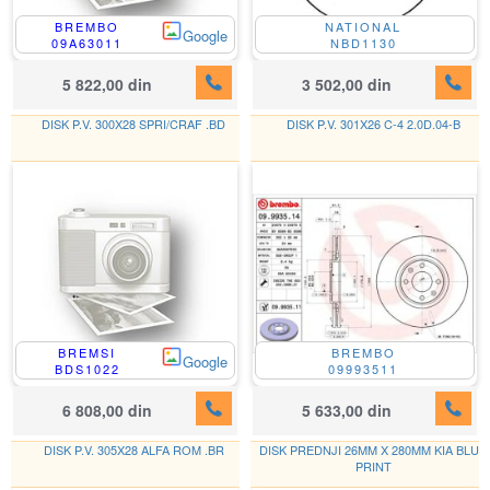
BREMBO
NATIONAL
Google
09A63011
NBD1130
5 822,00 din
3 502,00 din
DISK P.V. 300X28 SPRI/CRAF .BD
DISK P.V. 301X26 C-4 2.0D.04-B
BREMSI
BREMBO
Google
BDS1022
09993511
6 808,00 din
5 633,00 din
DISK P.V. 305X28 ALFA ROM .BR
DISK PREDNJI 26MM X 280MM KIA BLUE
PRINT