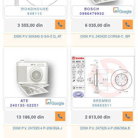
ROADHOUSE
BOSCH
Google
646110
0986479932
3 355,00 din
6 035,00 din
DISK P.V 30X340 S-3/A-5 Q..AT
DISK P.V. 240X20 CORSA-C .BR
ATE
BREMBO
Google
240130-02251
09863511
13 186,00 din
2 813,00 din
DISK P.V. 247X20.4 P-206/XSA J
DISK P.V. 247X20.4.P-206/XSA.B