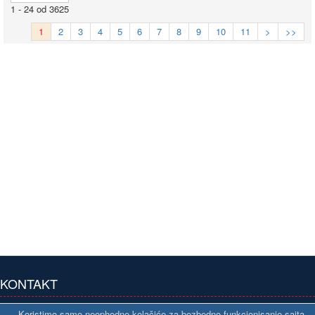
1 - 24 od 3625
1
2
3
4
5
6
7
8
9
10
11
>
>>
KONTAKT
Koristimo samo neophodne kolačiće za bezbedno funkcionisanje sajta.