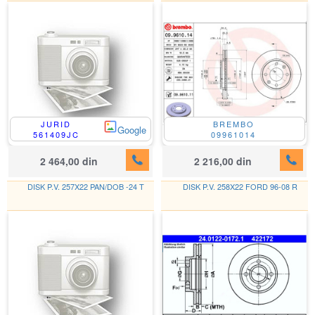
JURID
BREMBO
Google
561409JC
09961014
2 464,00 din
2 216,00 din
DISK P.V. 257X22 PAN/DOB -24 T
DISK P.V. 258X22 FORD 96-08 R