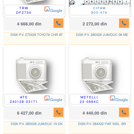
TRW
CIFAM
Google
DF2734
800-476
4 668,00 din
2 272,00 din
DISK P.V. 273X26 TOYOTA CHR AT
DISK P.V. 280X28 JUM/DUC 06-ME
ATE
METELLI
Google
Google
240128-03171
23-0884C
6 427,00 din
4 440,00 din
DISK P.V. 280X28 JUM/DUC 15-DK
DISK P.V. 284X22 FIAT 500L .BR