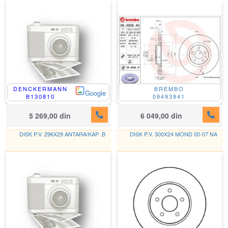
DENCKERMANN
BREMBO
Google
B130810
09493941
5 269,00 din
6 049,00 din
DISK P.V. 296X29 ANTARA/KAP .B
DISK P.V. 300X24 MOND 00-07 NA