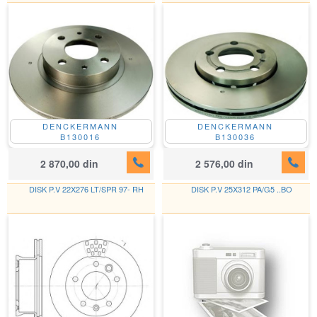
DENCKERMANN
DENCKERMANN
B130016
B130036
2 870,00 din
2 576,00 din
DISK P.V 22X276 LT/SPR 97- RH
DISK P.V 25X312 PA/G5 ..BO