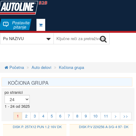
Postavite
pitanje
Početna
Auto delovi
Kočiona grupa
KOČIONA GRUPA
po stranici
1 - 24 od 3625
1
2
3
4
5
6
7
8
9
10
11
>
>>
DISK P. 257X12 PUN 1.2 16V DK
DISK P.V 22X256 A-3/G-4 97- DK