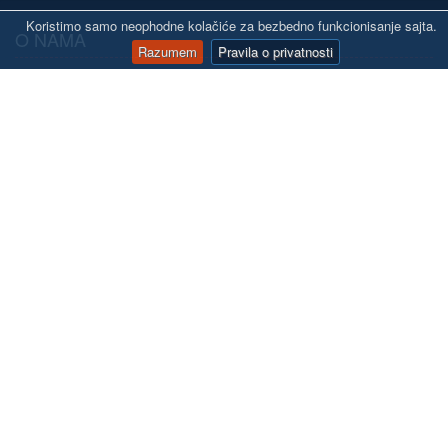
Koristimo samo neophodne kolačiće za bezbedno funkcionisanje sajta.
O NAMA
Razumem
Pravila o privatnosti
Firma Auto line d.o.o. posluje od 1995. godine sa auto delovima.
Zahvaljujući profesionalnom odnosu sa svojim kupcima, zasnovanom
na obostranom poverenju, stručnosti i iskustvu, firma Auto line d.o.o. je
postala pouzdan partner u dostavljanju rezervnih auto delova mnogim
kupcima širom Srbije.
Prodajna mesta firme u Beogradu su: Severni bulevar 5v, Višnjička 34 i
auto servis: Jovanke Radaković 33a.
KONTAKT
office@autoline.rs
UTISCI