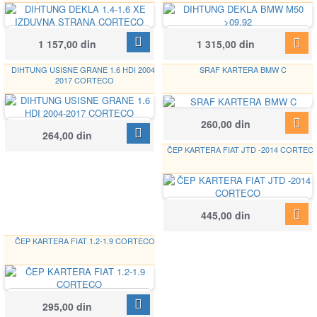
CORTECO
CORTECO
1 157,00 din
1 315,00 din
023997P
423936P
DIHTUNG USISNE GRANE 1.6 HDI 2004-
SRAF KARTERA BMW C
2017 CORTECO
CORTECO
Google
260,00 din
CORTECO
220115S
264,00 din
450365H
ČEP KARTERA FIAT JTD -2014 CORTEC
CORTECO
445,00 din
220126S
ČEP KARTERA FIAT 1.2-1.9 CORTECO
CORTECO
295,00 din
220127S