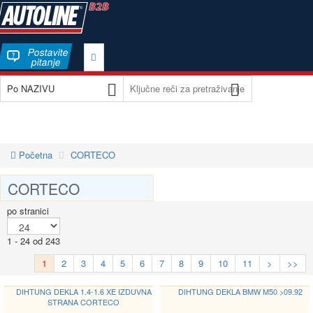
Postavite
pitanje
Početna
CORTECO
CORTECO
po stranici
1 - 24 od 243
1
2
3
4
5
6
7
8
9
10
11
>
>>
DIHTUNG DEKLA 1.4-1.6 XE IZDUVNA
DIHTUNG DEKLA BMW M50 >09.92
STRANA CORTECO