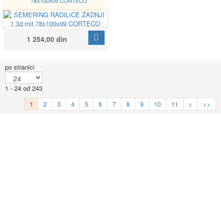
78X100X09 CORTECO
CORTECO
Google
1 254,00 din
20032405B
po stranici
1 - 24 od 243
1
2
3
4
5
6
7
8
9
10
11
>
>>