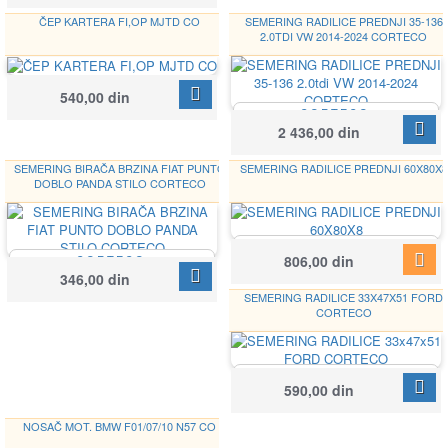
ČEP KARTERA FI,OP MJTD CO
SEMERING RADILICE PREDNJI 35-136
2.0TDI VW 2014-2024 CORTECO
CORTECO
540,00 din
220140S
CORTECO
49486581
2 436,00 din
SEMERING BIRAČA BRZINA FIAT PUNTO
SEMERING RADILICE PREDNJI 60X80X8
DOBLO PANDA STILO CORTECO
CORTECO
Google
806,00 din
CORTECO
19013027
12001623B
346,00 din
SEMERING RADILICE 33X47X51 FORD
CORTECO
CORTECO
590,00 din
15510081B
NOSAČ MOT. BMW F01/07/10 N57 CO