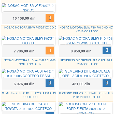
CORTECO
10 158,00 din
49357913
NOSAČ MOTORA BMW F07GT DX CO D
NOSAČ MOTORA BMW F10 F01 3.0D N57
-2018 CORTECO
CORTECO
CORTECO
Google
7 786,00 din
8 950,00 din
49357919
49357961
NOSAČ MOTORA AUDI A4 2.4I 3.0I -2005
SEMERING DIFERENCIJALA OPEL AGIL
CORTECO DESNI
-2007 CORTECO
CORTECO
CORTECO
Google
6 976,00 din
431,00 din
80000010
19016627B
SEMERING BREGASTE TOYOTA 2.0D -1992
KOCIONO CREVO PREDNJE FORD FIES
CORTECO
2001-2010 CORTECO
CORTECO