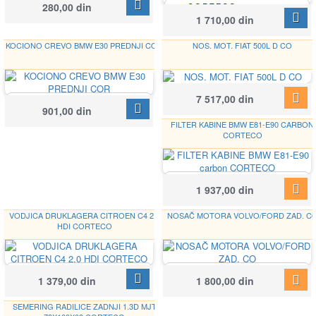
280,00 din
CORTECO
19016641B
Google
19032287
1 710,00 din
KOCIONO CREVO BMW E30 PREDNJI COR
NOS. MOT. FIAT 500L D CO
CORTECO
Google
7 517,00 din
CORTECO
49374327
901,00 din
19018507
FILTER KABINE BMW E81-E90 CARBON
CORTECO
CORTECO
1 937,00 din
80000064
VODJICA DRUKLAGERA CITROEN C4 2.0
NOSAČ MOTORA VOLVO/FORD ZAD. C
HDI CORTECO
CORTECO
CORTECO
Google
Google
1 379,00 din
1 800,00 din
49375288
80001355
SEMERING RADILICE ZADNJI 1.3D MJT