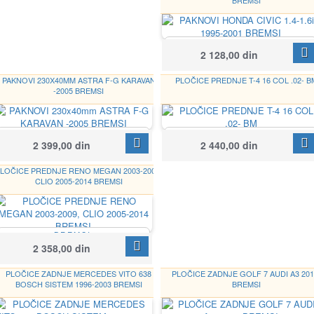
BREMSI
2 128,00 din
GF0705
PAKNOVI 230X40MM ASTRA F-G KARAVAN
PLOČICE PREDNJE T-4 16 COL .02- B
-2005 BREMSI
BREMSI
BREMSI
Google
2 399,00 din
2 440,00 din
GF0358
BP2900
LOČICE PREDNJE RENO MEGAN 2003-2009,
CLIO 2005-2014 BREMSI
BREMSI
BP3264
2 358,00 din
PLOČICE ZADNJE MERCEDES VITO 638
PLOČICE ZADNJE GOLF 7 AUDI A3 201
BOSCH SISTEM 1996-2003 BREMSI
BREMSI