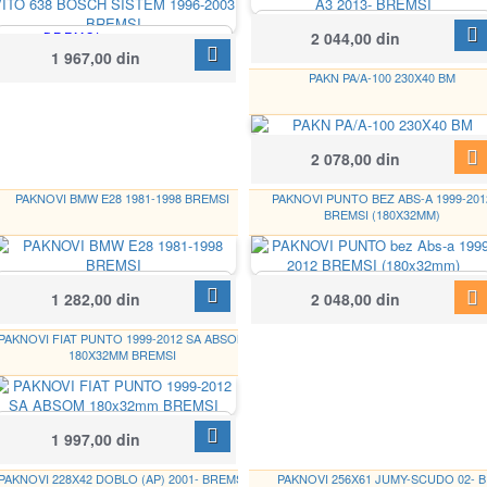
BREMSI
2 044,00 din
BREMSI
BP3518
Google
BP2705
1 967,00 din
PAKN PA/A-100 230X40 BM
BREMSI
2 078,00 din
GF0021
PAKNOVI BMW E28 1981-1998 BREMSI
PAKNOVI PUNTO BEZ ABS-A 1999-201
BREMSI (180X32MM)
BREMSI
BREMSI
Google
1 282,00 din
2 048,00 din
GF0076
GF0155
PAKNOVI FIAT PUNTO 1999-2012 SA ABSOM
180X32MM BREMSI
BREMSI
1 997,00 din
GF0157
PAKNOVI 228X42 DOBLO (AP) 2001- BREMSI
PAKNOVI 256X61 JUMY-SCUDO 02- B