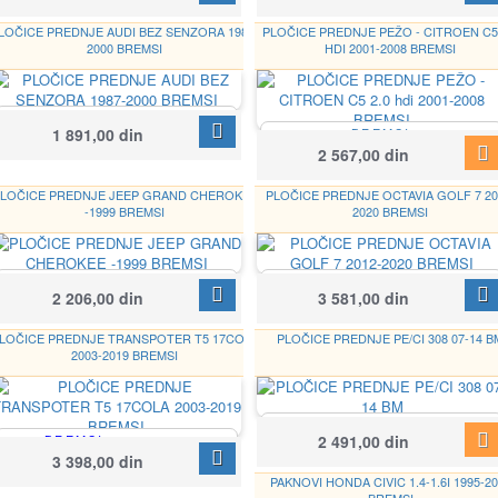
LOČICE PREDNJE AUDI BEZ SENZORA 1987-
PLOČICE PREDNJE PEŽO - CITROEN C5 
2000 BREMSI
HDI 2001-2008 BREMSI
BREMSI
Google
1 891,00 din
BREMSI
BP2642
BP2939
2 567,00 din
LOČICE PREDNJE JEEP GRAND CHEROKEE
PLOČICE PREDNJE OCTAVIA GOLF 7 20
-1999 BREMSI
2020 BREMSI
BREMSI
BREMSI
2 206,00 din
3 581,00 din
BP2777
BP3782
LOČICE PREDNJE TRANSPOTER T5 17COLA
PLOČICE PREDNJE PE/CI 308 07-14 B
2003-2019 BREMSI
BREMSI
2 491,00 din
BREMSI
BP3364
Google
BP3508
3 398,00 din
PAKNOVI HONDA CIVIC 1.4-1.6I 1995-2
BREMSI