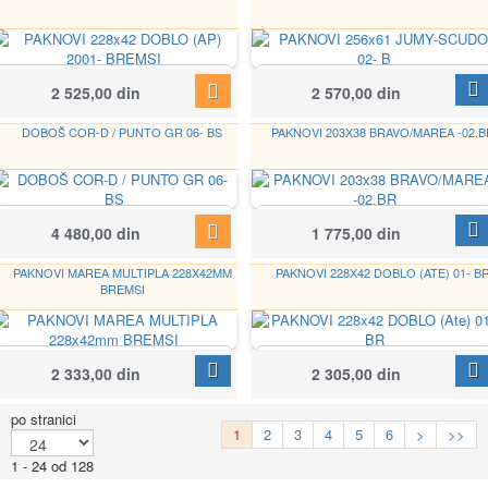
BREMSI
BREMSI
2 525,00 din
2 570,00 din
GF0161
GF0177
DOBOŠ COR-D / PUNTO GR 06- BS
PAKNOVI 203X38 BRAVO/MAREA -02.B
BREMSI
BREMSI
Google
4 480,00 din
1 775,00 din
CR5657
GF0180
PAKNOVI MAREA MULTIPLA 228X42MM
PAKNOVI 228X42 DOBLO (ATE) 01- B
BREMSI
BREMSI
BREMSI
2 333,00 din
2 305,00 din
GF0181
GF0184
po stranici
1
2
3
4
5
6
>
>>
1 - 24 od 128