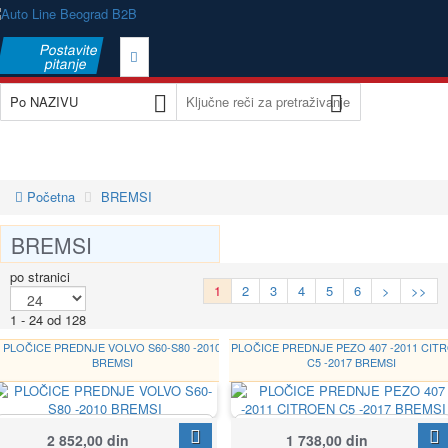
Postavite
pitanje
Početna
BREMSI
BREMSI
po stranici
1
2
3
4
5
6
>
>>
1 - 24 od 128
PLOČICE PREDNJE VOLVO S60-S80 -2010
PLOČICE PREDNJE PEZO 407 -2011 CIT
BREMSI
C5 -2017 BREMSI
BREMSI
BREMSI
2 852,00 din
1 738,00 din
BP2842
BP3183