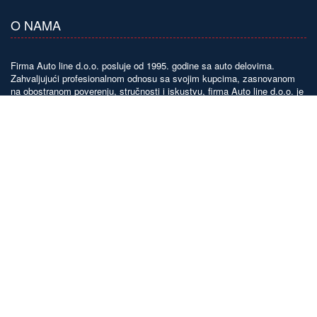
O NAMA
Firma Auto line d.o.o. posluje od 1995. godine sa auto delovima.
Zahvaljujući profesionalnom odnosu sa svojim kupcima, zasnovanom
na obostranom poverenju, stručnosti i iskustvu, firma Auto line d.o.o. je
postala pouzdan partner u dostavljanju rezervnih auto delova mnogim
kupcima širom Srbije.
Prodajna mesta firme u Beogradu su: Severni bulevar 5v, Višnjička 34 i
auto servis: Jovanke Radaković 33a.
KONTAKT
office@autoline.rs
UTISCI
"Pravo novogodišnje iznenađenje! Čestitke zaposlenima u "Autoline"