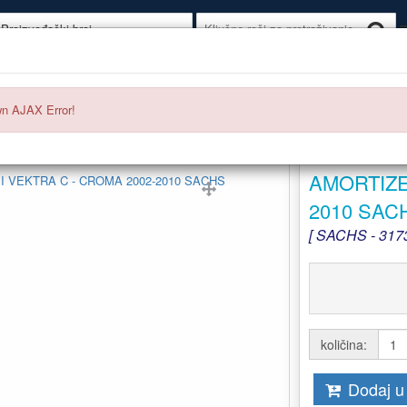
KUMULATORI
AUTO GUME
AUTO OPREMA
AUTO KOZMETI
n AJAX Error!
 SACHS
AMORTIZE
2010 SAC
[ SACHS - 3173
količina:
Dodaj u