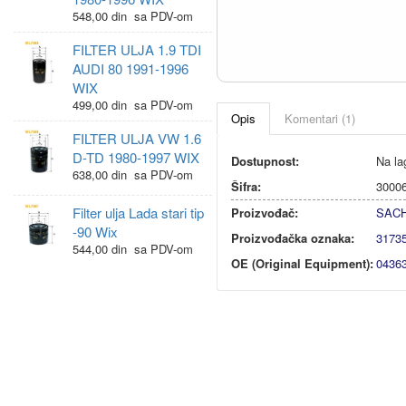
548,00 din sa PDV-om
FILTER ULJA 1.9 TDI
AUDI 80 1991-1996
WIX
499,00 din sa PDV-om
Opis
Komentari (1)
FILTER ULJA VW 1.6
D-TD 1980-1997 WIX
Dostupnost:
Na la
638,00 din sa PDV-om
Šifra:
3000
Filter ulja Lada stari tip
Proizvođač:
SAC
-90 Wix
Proizvođačka oznaka:
3173
544,00 din sa PDV-om
OE (Original Equipment):
0436