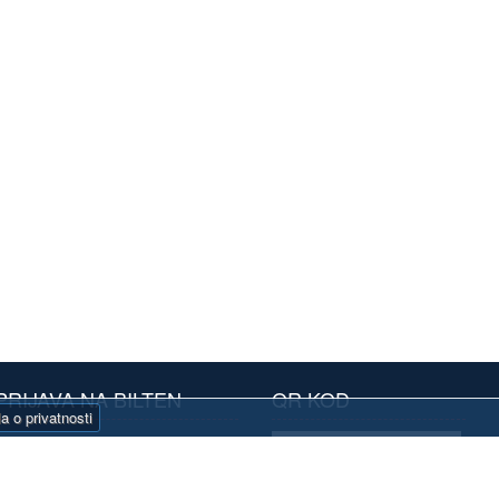
PRIJAVA NA BILTEN
QR KOD
la o privatnosti
Prijavite se na naš
oristim ovaj portal već neko vreme. Sviđa mi se.
Prijatelji sajta
bilten i primajte
e opcije su skrivene i interesantno je kada ih
Autocentar Global