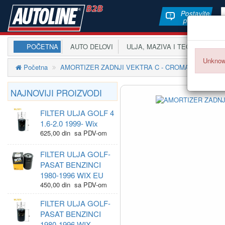
Postavite
pitanje
POČETNA
AUTO DELOVI
ULJA, MAZIVA I TEČNOSTI
A
Unknow
Početna
AMORTIZER ZADNJI VEKTRA C - CROMA 2002-2010
NAJNOVIJI PROIZVODI
FILTER ULJA GOLF 4
1.6-2.0 1999- Wix
625,00 din sa PDV-om
FILTER ULJA GOLF-
PASAT BENZINCI
1980-1996 WIX EU
450,00 din sa PDV-om
FILTER ULJA GOLF-
PASAT BENZINCI
1980-1996 WIX