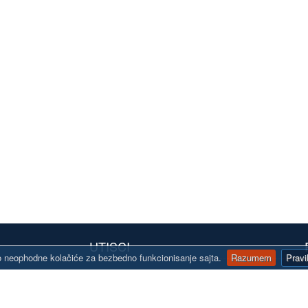
UTISCI
 neophodne kolačiće za bezbedno funkcionisanje sajta.
Razumem
Pravi
"Pravo novogodišnje iznenađenje! Čestitke
" K
line.rs
zaposlenima u "Autoline" na uloženom trudu.
Nek