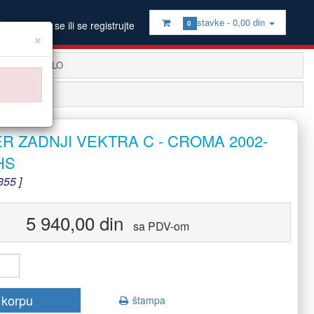
stavke -
0,00 din
Prijavite se ili se registrujte
0
×
KA
OSTALO
R ZADNJI VEKTRA C - CROMA 2002-
HS
55 ]
5 940,00 din
sa PDV-om
 korpu
štampa