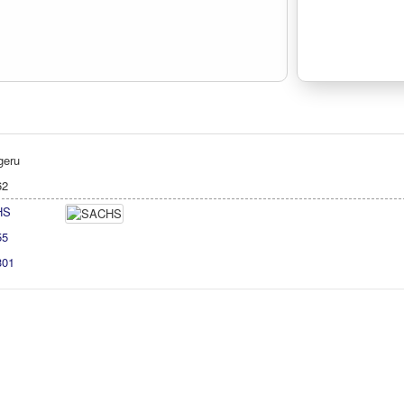
geru
62
HS
55
301