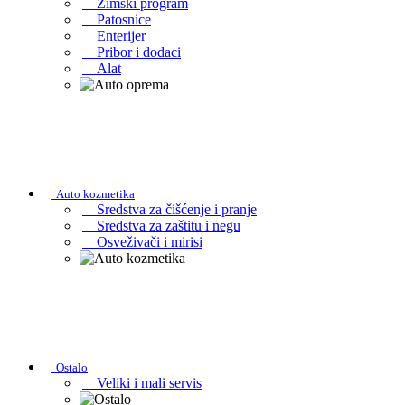
Zimski program
Patosnice
Enterijer
Pribor i dodaci
Alat
Auto kozmetika
Sredstva za čišćenje i pranje
Sredstva za zaštitu i negu
Osveživači i mirisi
Ostalo
Veliki i mali servis