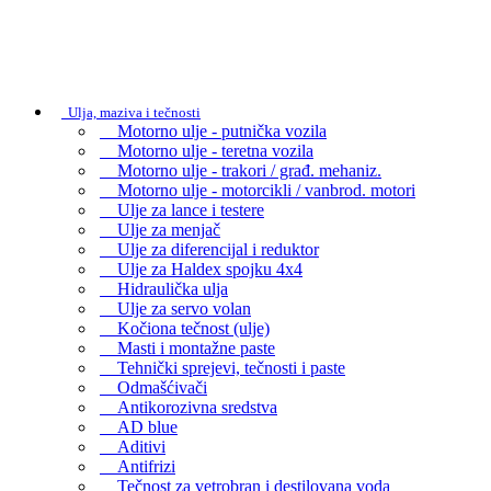
Ulja, maziva i tečnosti
Motorno ulje - putnička vozila
Motorno ulje - teretna vozila
Motorno ulje - trakori / građ. mehaniz.
Motorno ulje - motorcikli / vanbrod. motori
Ulje za lance i testere
Ulje za menjač
Ulje za diferencijal i reduktor
Ulje za Haldex spojku 4x4
Hidraulička ulja
Ulje za servo volan
Kočiona tečnost (ulje)
Masti i montažne paste
Tehnički sprejevi, tečnosti i paste
Odmašćivači
Antikorozivna sredstva
AD blue
Aditivi
Antifrizi
Tečnost za vetrobran i destilovana voda