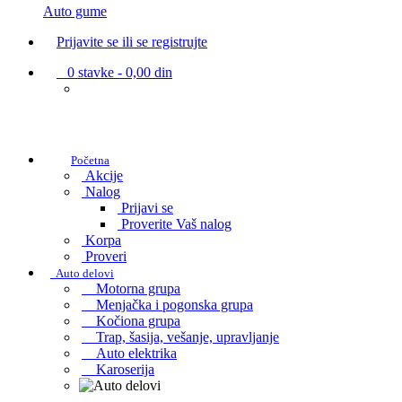
Auto gume
Prijavite se ili se registrujte
0
stavke -
0,00 din
Početna
Akcije
Nalog
Prijavi se
Proverite Vaš nalog
Korpa
Proveri
Auto delovi
Motorna grupa
Menjačka i pogonska grupa
Kočiona grupa
Trap, šasija, vešanje, upravljanje
Auto elektrika
Karoserija