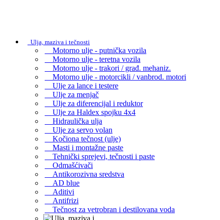
Ulja, maziva i tečnosti
Motorno ulje - putnička vozila
Motorno ulje - teretna vozila
Motorno ulje - trakori / građ. mehaniz.
Motorno ulje - motorcikli / vanbrod. motori
Ulje za lance i testere
Ulje za menjač
Ulje za diferencijal i reduktor
Ulje za Haldex spojku 4x4
Hidraulička ulja
Ulje za servo volan
Kočiona tečnost (ulje)
Masti i montažne paste
Tehnički sprejevi, tečnosti i paste
Odmašćivači
Antikorozivna sredstva
AD blue
Aditivi
Antifrizi
Tečnost za vetrobran i destilovana voda