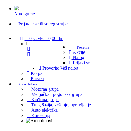
Auto gume
Prijavite se ili se registrujte
0
stavke -
0,00 din
Početna
Akcije
Nalog
Prijavi se
Proverite Vaš nalog
Korpa
Proveri
Auto delovi
Motorna grupa
Menjačka i pogonska grupa
Kočiona grupa
Trap, šasija, vešanje, upravljanje
Auto elektrika
Karoserija