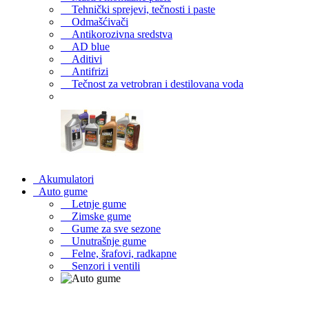
Tehnički sprejevi, tečnosti i paste
Odmašćivači
Antikorozivna sredstva
AD blue
Aditivi
Antifrizi
Tečnost za vetrobran i destilovana voda
Akumulatori
Auto gume
Letnje gume
Zimske gume
Gume za sve sezone
Unutrašnje gume
Felne, šrafovi, radkapne
Senzori i ventili