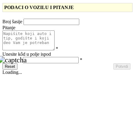
PODACI O VOZILU I PITANJE
Broj šasije
Pitanje
*
Unesite kôd u polje ispod
*
Reset
Potvrdi
Loading...