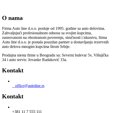
O nama
Firma Auto line d.o.o. posluje od 1995. godine sa auto delovima.
Zahvaljujući profesionalnom odnosu sa svojim kupcima,
zasnovanom na obostranom poverenju, stručnosti i iskustvu, firma
Auto line d.o.o. je postala pouzdan partner u dostavljanju rezervnih
auto delova mnogim kupcima širom Srbije.
Prodajna mesta firme u Beogradu su: Severni bulevar 5v, Višnjička
34 i auto servis: Jovanke Radaković 33a.
Kontakt
office@autoline.rs
Kontakt
+381 11 7 555 111