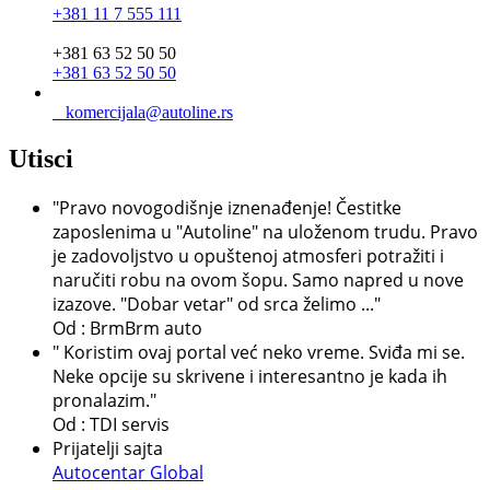
+381 11 7 555 111
+381 63 52 50 50
+381 63 52 50 50
komercijala@autoline.rs
Utisci
"Pravo novogodišnje iznenađenje! Čestitke
zaposlenima u "Autoline" na uloženom trudu. Pravo
je zadovoljstvo u opuštenoj atmosferi potražiti i
naručiti robu na ovom šopu. Samo napred u nove
izazove. "Dobar vetar" od srca želimo ..."
Od : BrmBrm auto
" Koristim ovaj portal već neko vreme. Sviđa mi se.
Neke opcije su skrivene i interesantno je kada ih
pronalazim."
Od : TDI servis
Prijatelji sajta
Autocentar Global