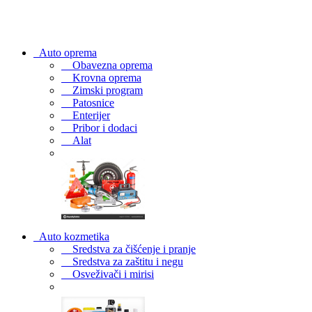
Auto oprema
Obavezna oprema
Krovna oprema
Zimski program
Patosnice
Enterijer
Pribor i dodaci
Alat
Auto kozmetika
Sredstva za čišćenje i pranje
Sredstva za zaštitu i negu
Osveživači i mirisi