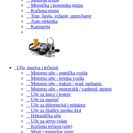
Menjačka i pogonska grupa
Kočiona grupa
Trap, šasija, vešanje, upravljanje
Auto elektrika
Karoserija
Ulja, maziva i tečnosti
Motorno ulje - putnička vozila
Motorno ulje - teretna vozila
Motorno ulje - trakori / građ. mehaniz.
Motorno ulje - motorcikli / vanbrod. motori
Ulje za lance i testere
Ulje za menjač
Ulje za diferencijal i reduktor
Ulje za Haldex spojku 4x4
Hidraulička ulja
Ulje za servo volan
Kočiona tečnost (ulje)
Masti i montažne paste