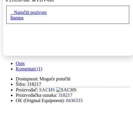
Naručiti pozivom
štampa
Opis
Komentari (1)
Dostupnost:
Moguće poručiti
Šifra:
318217
Proizvođač:
SACHS
Proizvođačka oznaka:
318217
OE (Original Equipment):
0436333