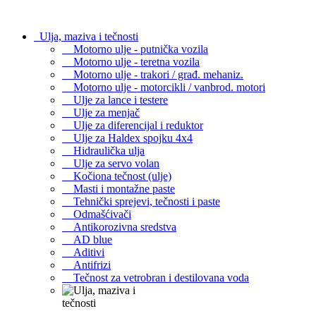
Ulja, maziva i tečnosti
Motorno ulje - putnička vozila
Motorno ulje - teretna vozila
Motorno ulje - trakori / građ. mehaniz.
Motorno ulje - motorcikli / vanbrod. motori
Ulje za lance i testere
Ulje za menjač
Ulje za diferencijal i reduktor
Ulje za Haldex spojku 4x4
Hidraulička ulja
Ulje za servo volan
Kočiona tečnost (ulje)
Masti i montažne paste
Tehnički sprejevi, tečnosti i paste
Odmašćivači
Antikorozivna sredstva
AD blue
Aditivi
Antifrizi
Tečnost za vetrobran i destilovana voda