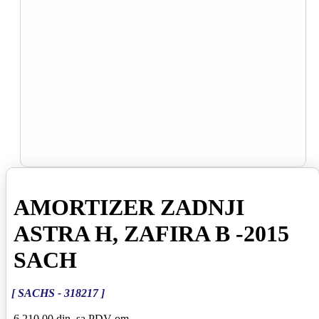
AMORTIZER ZADNJI
ASTRA H, ZAFIRA B -2015
SACH
[ SACHS - 318217 ]
6 210,00 din
sa PDV-om