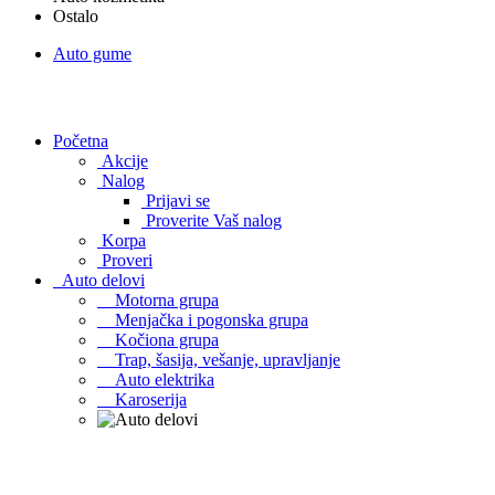
Ostalo
Auto gume
Početna
Akcije
Nalog
Prijavi se
Proverite Vaš nalog
Korpa
Proveri
Auto delovi
Motorna grupa
Menjačka i pogonska grupa
Kočiona grupa
Trap, šasija, vešanje, upravljanje
Auto elektrika
Karoserija