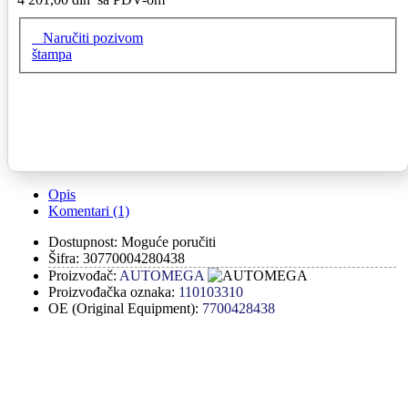
Naručiti pozivom
štampa
Opis
Komentari (1)
Dostupnost:
Moguće poručiti
Šifra:
30770004280438
Proizvođač:
AUTOMEGA
Proizvođačka oznaka:
110103310
OE (Original Equipment):
7700428438