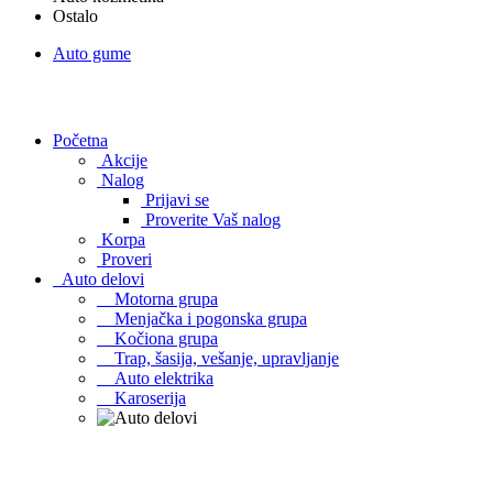
Ostalo
Auto gume
Početna
Akcije
Nalog
Prijavi se
Proverite Vaš nalog
Korpa
Proveri
Auto delovi
Motorna grupa
Menjačka i pogonska grupa
Kočiona grupa
Trap, šasija, vešanje, upravljanje
Auto elektrika
Karoserija