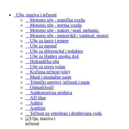
Ulja, maziva i tečnosti
Motorno ulje - putnička vozila
Motorno ulje - teretna vozila
Motorno ulje - trakori / građ. mehaniz.
Motorno ulje - motorcikli / vanbrod. motori
Ulje za lance i testere
Ulje za menjač
Ulje za diferencijal i reduktor
Ulje za Haldex spojku 4x4
Hidraulička ulja
Ulje za servo volan
Kočiona tečnost (ulje)
Masti i montažne paste
Tehnički sprejevi, tečnosti i paste
Odmašćivači
Antikorozivna sredstva
AD blue
Aditivi
Antifrizi
Tečnost za vetrobran i destilovana voda