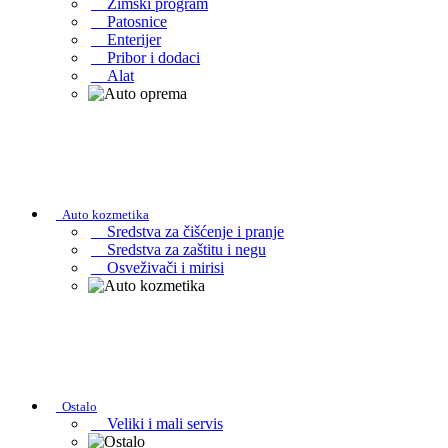
Zimski program
Patosnice
Enterijer
Pribor i dodaci
Alat
Auto kozmetika
Sredstva za čišćenje i pranje
Sredstva za zaštitu i negu
Osveživači i mirisi
Ostalo
Veliki i mali servis