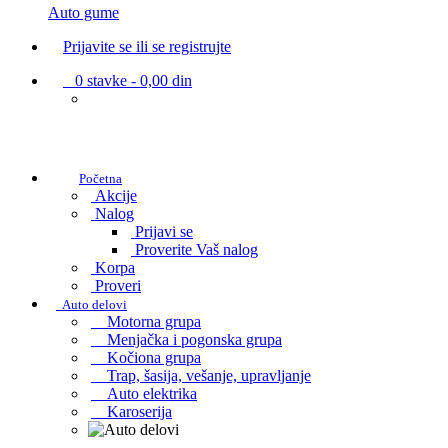
Auto gume
Prijavite se ili se registrujte
0
stavke -
0,00 din
Početna
Akcije
Nalog
Prijavi se
Proverite Vaš nalog
Korpa
Proveri
Auto delovi
Motorna grupa
Menjačka i pogonska grupa
Kočiona grupa
Trap, šasija, vešanje, upravljanje
Auto elektrika
Karoserija