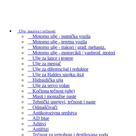
Ulja, maziva i tečnosti
Motorno ulje - putnička vozila
Motorno ulje - teretna vozila
Motorno ulje - trakori / građ. mehaniz.
Motorno ulje - motorcikli / vanbrod. motori
Ulje za lance i testere
Ulje za menjač
Ulje za diferencijal i reduktor
Ulje za Haldex spojku 4x4
Hidraulička ulja
Ulje za servo volan
Kočiona tečnost (ulje)
Masti i montažne paste
Tehnički sprejevi, tečnosti i paste
Odmašćivači
Antikorozivna sredstva
AD blue
Aditivi
Antifrizi
Tečnost za vetrobran i destilovana voda