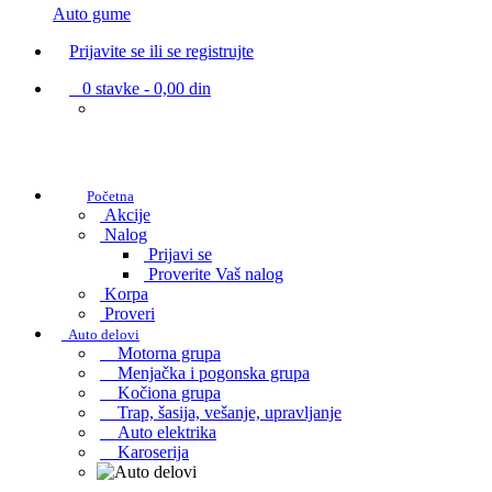
Auto gume
Prijavite se ili se registrujte
0
stavke -
0,00 din
Početna
Akcije
Nalog
Prijavi se
Proverite Vaš nalog
Korpa
Proveri
Auto delovi
Motorna grupa
Menjačka i pogonska grupa
Kočiona grupa
Trap, šasija, vešanje, upravljanje
Auto elektrika
Karoserija