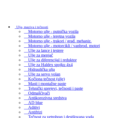
Ulja, maziva i tečnosti
Motorno ulje - putnička vozila
Motorno ulje - teretna vozila
Motorno ulje - trakori / građ. mehaniz.
Motorno ulje - motorcikli / vanbrod. motori
Ulje za lance i testere
Ulje za menjač
Ulje za diferencijal i reduktor
Ulje za Haldex spojku 4x4
Hidraulička ulja
Ulje za servo volan
Kočiona tečnost (ulje)
Masti i montažne paste
Tehnički sprejevi, tečnosti i paste
Odmašćivači
Antikorozivna sredstva
AD blue
Aditivi
Antifrizi
Tečnost za vetrobran i destilovana voda