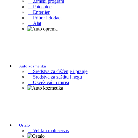
Zimski program
Patosnice
Enterijer
Pribor i dodaci
Alat
Auto kozmetika
Sredstva za čišćenje i pranje
Sredstva za zaštitu i negu
Osveživači i mirisi
Ostalo
Veliki i mali servis