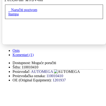
Naručiti pozivom
štampa
Opis
Komentari (1)
Dostupnost:
Moguće poručiti
Šifra:
110010410
Proizvođač:
AUTOMEGA
Proizvođačka oznaka:
110010410
OE (Original Equipment):
1201937