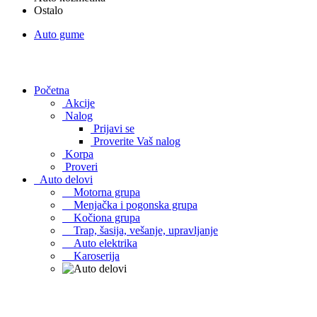
Ostalo
Auto gume
Početna
Akcije
Nalog
Prijavi se
Proverite Vaš nalog
Korpa
Proveri
Auto delovi
Motorna grupa
Menjačka i pogonska grupa
Kočiona grupa
Trap, šasija, vešanje, upravljanje
Auto elektrika
Karoserija