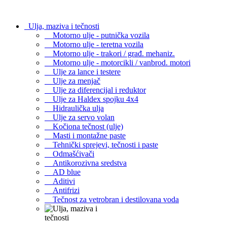
Ulja, maziva i tečnosti
Motorno ulje - putnička vozila
Motorno ulje - teretna vozila
Motorno ulje - trakori / građ. mehaniz.
Motorno ulje - motorcikli / vanbrod. motori
Ulje za lance i testere
Ulje za menjač
Ulje za diferencijal i reduktor
Ulje za Haldex spojku 4x4
Hidraulička ulja
Ulje za servo volan
Kočiona tečnost (ulje)
Masti i montažne paste
Tehnički sprejevi, tečnosti i paste
Odmašćivači
Antikorozivna sredstva
AD blue
Aditivi
Antifrizi
Tečnost za vetrobran i destilovana voda