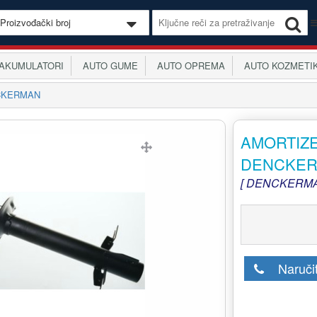
KUMULATORI
AUTO GUME
AUTO OPREMA
AUTO KOZMETI
NCKERMAN
AMORTIZE
DENCKE
[ DENCKERMA
Naruči