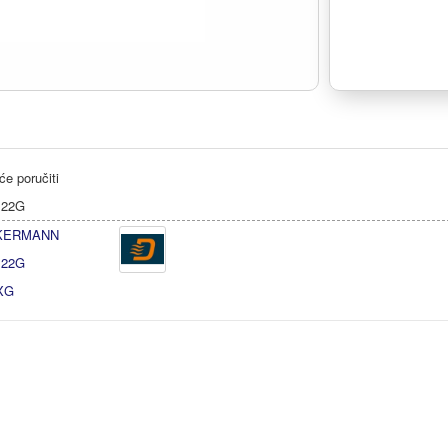
e poručiti
122G
KERMANN
122G
XG