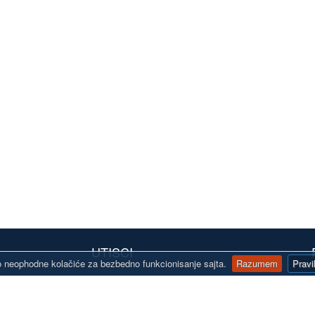
UTISCI
 neophodne kolačiće za bezbedno funkcionisanje sajta.
Razumem
Pravi
"Pravo novogodišnje iznenađenje! Čestitke
" K
line.rs
zaposlenima u "Autoline" na uloženom trudu.
Nek