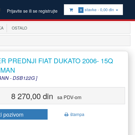
stavke -
0,00 din
Prijavite se ili se registrujte
0
KA
OSTALO
R PREDNJI FIAT DUKATO 2006- 15Q
RMAN
NN - DSB122G ]
8 270,00 din
sa PDV-om
ti pozivom
štampa