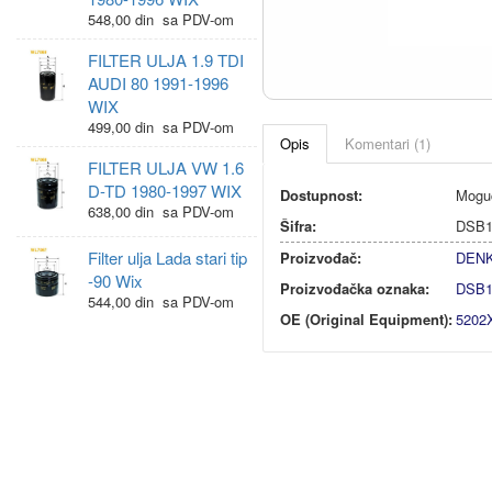
548,00 din sa PDV-om
FILTER ULJA 1.9 TDI
AUDI 80 1991-1996
WIX
499,00 din sa PDV-om
Opis
Komentari (1)
FILTER ULJA VW 1.6
D-TD 1980-1997 WIX
Dostupnost:
Moguć
638,00 din sa PDV-om
Šifra:
DSB
Filter ulja Lada stari tip
Proizvođač:
DEN
-90 Wix
Proizvođačka oznaka:
DSB
544,00 din sa PDV-om
OE (Original Equipment):
5202