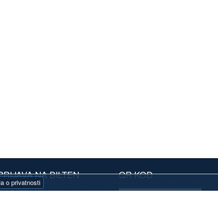
PRIJAVA NA BILTEN
QR KOD
la o privatnosti
Prijavite se na naš
oristim ovaj portal već neko vreme. Sviđa mi se.
Prijatelji sajta
bilten i primajte
e opcije su skrivene i interesantno je kada ih
Autocentar Global