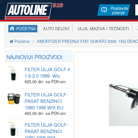
Postavite
pitanje
POČETNA
AUTO DELOVI
ULJA, MAZIVA I TEČNOSTI
A
Početna
AMORTIZER PREDNJI FIAT DUKATO 2006- 15Q DE
NAJNOVIJI PROIZVODI
FILTER ULJA GOLF 4
1.6-2.0 1999- Wix
625,00 din sa PDV-om
FILTER ULJA GOLF-
PASAT BENZINCI
1980-1996 WIX EU
450,00 din sa PDV-om
FILTER ULJA GOLF-
PASAT BENZINCI
1980-1996 WIX