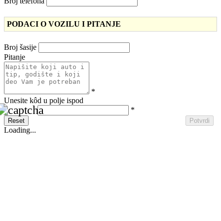
Broj telefona
PODACI O VOZILU I PITANJE
Broj šasije
Pitanje
*
Unesite kôd u polje ispod
*
Reset
Potvrdi
Loading...