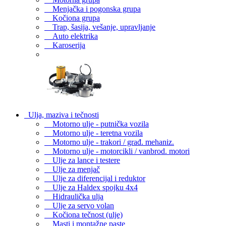
Menjačka i pogonska grupa
Kočiona grupa
Trap, šasija, vešanje, upravljanje
Auto elektrika
Karoserija
Ulja, maziva i tečnosti
Motorno ulje - putnička vozila
Motorno ulje - teretna vozila
Motorno ulje - trakori / građ. mehaniz.
Motorno ulje - motorcikli / vanbrod. motori
Ulje za lance i testere
Ulje za menjač
Ulje za diferencijal i reduktor
Ulje za Haldex spojku 4x4
Hidraulička ulja
Ulje za servo volan
Kočiona tečnost (ulje)
Masti i montažne paste