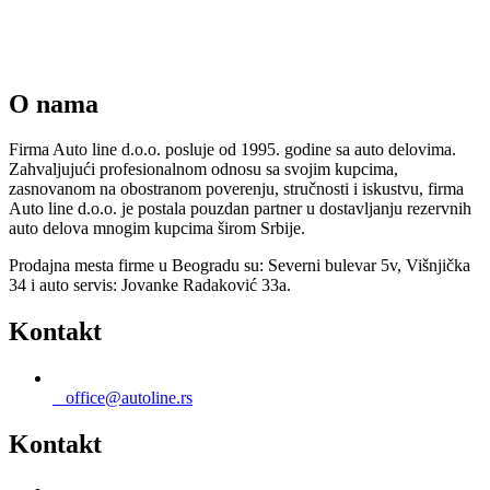
O nama
Firma Auto line d.o.o. posluje od 1995. godine sa auto delovima.
Zahvaljujući profesionalnom odnosu sa svojim kupcima,
zasnovanom na obostranom poverenju, stručnosti i iskustvu, firma
Auto line d.o.o. je postala pouzdan partner u dostavljanju rezervnih
auto delova mnogim kupcima širom Srbije.
Prodajna mesta firme u Beogradu su: Severni bulevar 5v, Višnjička
34 i auto servis: Jovanke Radaković 33a.
Kontakt
office@autoline.rs
Kontakt