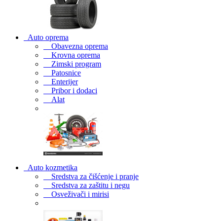
Auto oprema
Obavezna oprema
Krovna oprema
Zimski program
Patosnice
Enterijer
Pribor i dodaci
Alat
Auto kozmetika
Sredstva za čišćenje i pranje
Sredstva za zaštitu i negu
Osveživači i mirisi