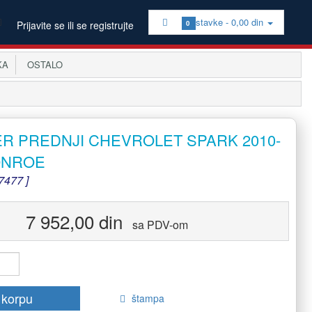
stavke -
0,00 din
Prijavite se ili se registrujte
0
KA
OSTALO
R PREDNJI CHEVROLET SPARK 2010-
ONROE
477 ]
7 952,00 din
sa PDV-om
 korpu
štampa