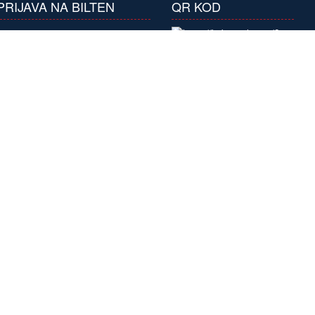
PRIJAVA NA BILTEN
QR KOD
Prijavite se na naš
bilten i primajte
atraktivne ponude
pretplaćujući se na
naše biltene.
Pretplatite se
×