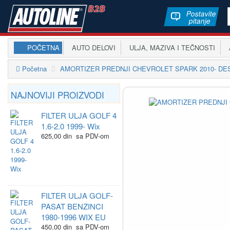
Postavite
pitanje
POČETNA
AUTO DELOVI
ULJA, MAZIVA I TEČNOSTI
A
Početna
AMORTIZER PREDNJI CHEVROLET SPARK 2010- D
NAJNOVIJI PROIZVODI
FILTER ULJA GOLF 4
1.6-2.0 1999- Wix
625,00 din sa PDV-om
FILTER ULJA GOLF-
PASAT BENZINCI
1980-1996 WIX EU
450,00 din sa PDV-om