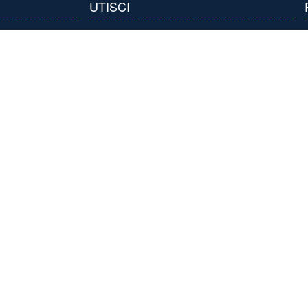
UTISCI
line.rs
 robe
Kontaktirajte nas
Mapa stranice
Prijavite se
te pitanje