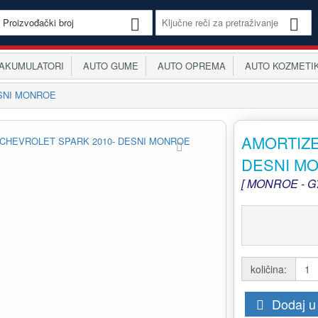
KUMULATORI
AUTO GUME
AUTO OPREMA
AUTO KOZMETI
ESNI MONROE
AMORTIZE
DESNI M
[ MONROE - G7
količina:
Dodaj u