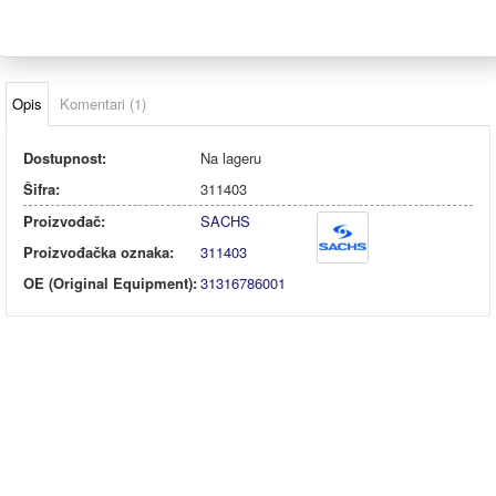
Opis
Komentari (1)
Dostupnost:
Na lageru
Šifra:
311403
Proizvođač:
SACHS
Proizvođačka oznaka:
311403
OE (Original Equipment):
31316786001