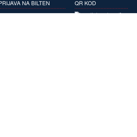
PRIJAVA NA BILTEN
QR KOD
Prijavite se na naš
bilten i primajte
atraktivne ponude
pretplaćujući se na
naše biltene.
Pretplatite se
×