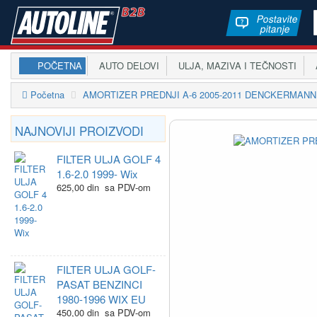
Postavite
pitanje
POČETNA
AUTO DELOVI
ULJA, MAZIVA I TEČNOSTI
A
Početna
AMORTIZER PREDNJI A-6 2005-2011 DENCKERMANN
NAJNOVIJI PROIZVODI
FILTER ULJA GOLF 4
1.6-2.0 1999- Wix
625,00 din sa PDV-om
FILTER ULJA GOLF-
PASAT BENZINCI
1980-1996 WIX EU
450,00 din sa PDV-om