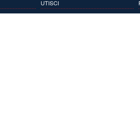
UTISCI
line.rs
 robe
Kontaktirajte nas
Mapa stranice
Prijavite se
te pitanje