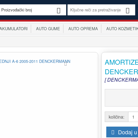
KUMULATORI
AUTO GUME
AUTO OPREMA
AUTO KOZMETI
AMORTIZE
DENCKE
[ DENCKERMA
količina:
Dodaj u