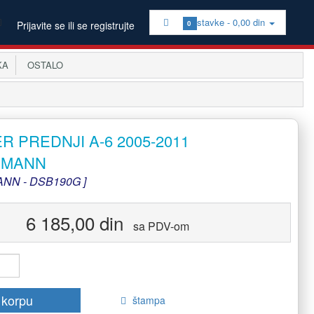
stavke -
0,00 din
Prijavite se ili se registrujte
0
KA
OSTALO
R PREDNJI A-6 2005-2011
RMANN
NN - DSB190G ]
6 185,00 din
sa PDV-om
 korpu
štampa