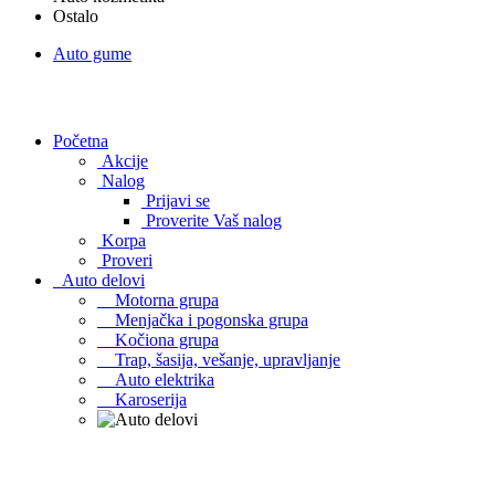
Ostalo
Auto gume
Početna
Akcije
Nalog
Prijavi se
Proverite Vaš nalog
Korpa
Proveri
Auto delovi
Motorna grupa
Menjačka i pogonska grupa
Kočiona grupa
Trap, šasija, vešanje, upravljanje
Auto elektrika
Karoserija