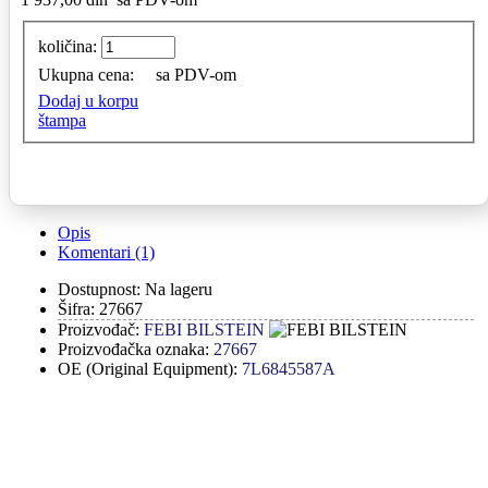
količina:
Ukupna cena:
sa PDV-om
Dodaj u korpu
štampa
Opis
Komentari (1)
Dostupnost:
Na lageru
Šifra:
27667
Proizvođač:
FEBI BILSTEIN
Proizvođačka oznaka:
27667
OE (Original Equipment):
7L6845587A