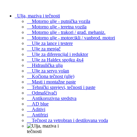
Ulja, maziva i tečnosti
Motorno ulje - putnička vozila
Motorno ulje - teretna vozila
Motorno ulje - trakori / građ. mehaniz.
Motorno ulje - motorcikli / vanbrod. motori
Ulje za lance i testere
Ulje za menjač
Ulje za diferencijal i reduktor
Ulje za Haldex spojku 4x4
Hidraulička ulja
Ulje za servo volan
Kočiona tečnost (ulje)
Masti i montažne paste
Tehnički sprejevi, tečnosti i paste
Odmašćivači
Antikorozivna sredstva
AD blue
Aditivi
Antifrizi
Tečnost za vetrobran i destilovana voda