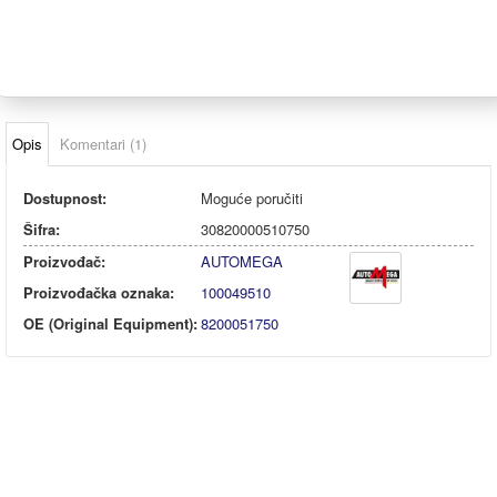
Opis
Komentari (1)
Dostupnost:
Moguće poručiti
Šifra:
30820000510750
Proizvođač:
AUTOMEGA
Proizvođačka oznaka:
100049510
OE (Original Equipment):
8200051750