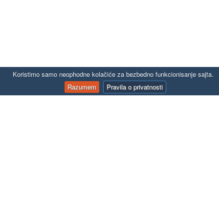
Koristimo samo neophodne kolačiće za bezbedno funkcionisanje sajta.
Razumem
Pravila o privatnosti
KONTAKT
office@autoline.rs
O nama
Politika privatnosti
Politika povrata robe
Uslovi isporuke robe
Kontaktirajte nas
Mapa stranice
Prijavite se