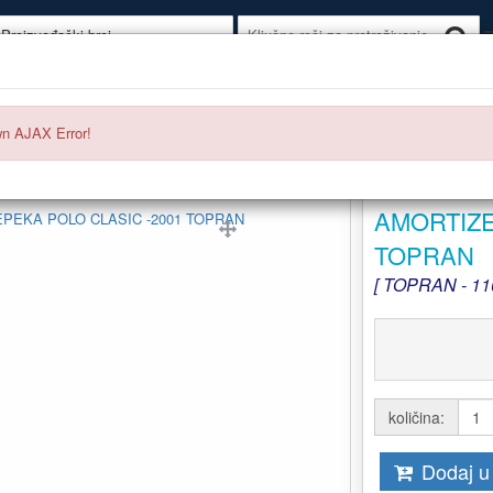
KUMULATORI
AUTO GUME
AUTO OPREMA
AUTO KOZMETI
n AJAX Error!
AMORTIZE
TOPRAN
[ TOPRAN - 11
količina:
Dodaj u