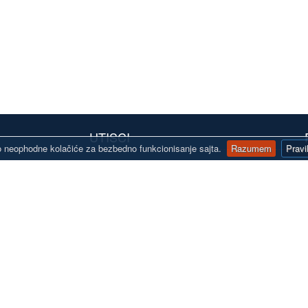
UTISCI
 neophodne kolačiće za bezbedno funkcionisanje sajta.
Razumem
Pravi
"Pravo novogodišnje iznenađenje! Čestitke
" K
line.rs
zaposlenima u "Autoline" na uloženom trudu.
Nek
Pravo je zadovoljstvo u opuštenoj atmosferi
pro
potražiti i naručiti robu na ovom šopu. Samo
Od 
napred u nove izazove. "Dobar vetar" od srca
želimo ..."
Od : BrmBrm auto