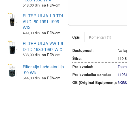
548,00 din sa PDV-om
FILTER ULJA 1.9 TDI
AUDI 80 1991-1996
WIX
499,00 din sa PDV-om
Opis
Komentari (1)
FILTER ULJA VW 1.6
D-TD 1980-1997 WIX
Dostupnost:
Na la
638,00 din sa PDV-om
Šifra:
110 8
Filter ulja Lada stari tip
Proizvođač:
Topra
-90 Wix
Proizvođačka oznaka:
1108
544,00 din sa PDV-om
OE (Original Equipment):
6K58