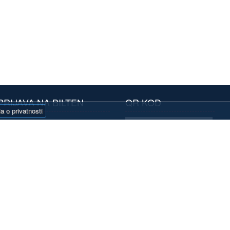
PRIJAVA NA BILTEN
QR KOD
la o privatnosti
Prijavite se na naš
oristim ovaj portal već neko vreme. Sviđa mi se.
Prijatelji sajta
bilten i primajte
e opcije su skrivene i interesantno je kada ih
Autocentar Global
atraktivne ponude
nalazim."
pretplaćujući se na
: TDI servis
naše biltene.
Pretplatite se