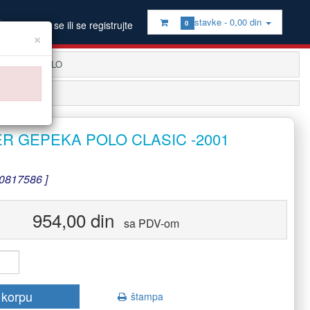
stavke -
0,00 din
Prijavite se ili se registrujte
0
×
KA
OSTALO
R GEPEKA POLO CLASIC -2001
0817586 ]
954,00 din
sa PDV-om
 korpu
štampa