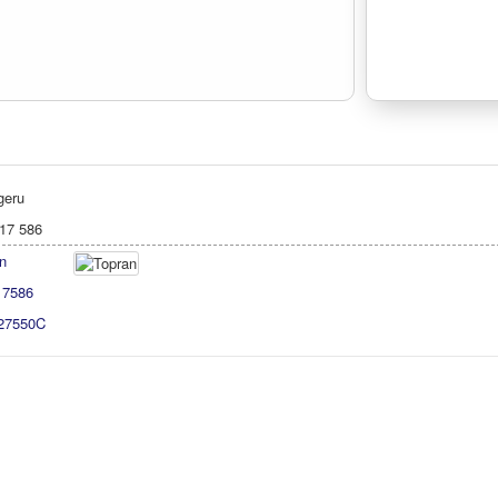
geru
17 586
n
17586
27550C