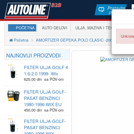
Postavite
pitanje
POČETNA
AUTO DELOVI
ULJA, MAZIVA I TEČNOSTI
A
Unknow
Početna
AMORTIZER GEPEKA POLO CLASIC -2001 TOPRAN
NAJNOVIJI PROIZVODI
FILTER ULJA GOLF 4
1.6-2.0 1999- Wix
625,00 din sa PDV-om
FILTER ULJA GOLF-
PASAT BENZINCI
1980-1996 WIX EU
450,00 din sa PDV-om
FILTER ULJA GOLF-
PASAT BENZINCI
1980-1996 WIX