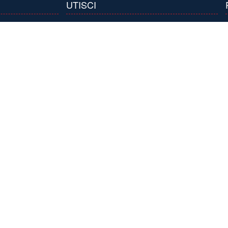
UTISCI
line.rs
 robe
Kontaktirajte nas
Mapa stranice
Prijavite se
te pitanje