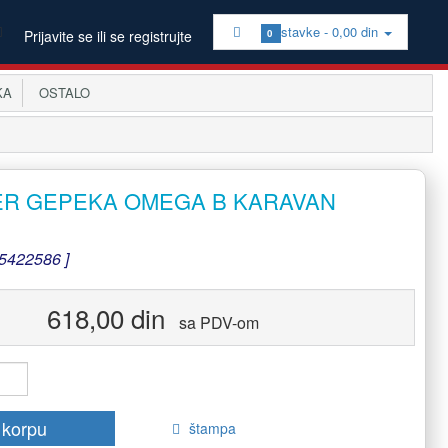
stavke -
0,00 din
Prijavite se ili se registrujte
0
KA
OSTALO
ER GEPEKA OMEGA B KARAVAN
5422586 ]
618,00 din
sa PDV-om
 korpu
štampa