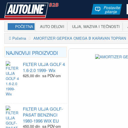
Postavite
pitanje
POČETNA
AUTO DELOVI
ULJA, MAZIVA I TEČNOSTI
A
Početna
AMORTIZER GEPEKA OMEGA B KARAVAN TOPRAN
NAJNOVIJI PROIZVODI
FILTER ULJA GOLF 4
1.6-2.0 1999- Wix
625,00 din sa PDV-om
FILTER ULJA GOLF-
PASAT BENZINCI
1980-1996 WIX EU
450,00 din sa PDV-om