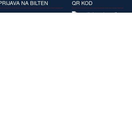
PRIJAVA NA BILTEN
QR KOD
Prijavite se na naš
bilten i primajte
atraktivne ponude
pretplaćujući se na
naše biltene.
Pretplatite se
×