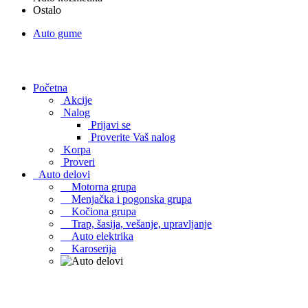
Ostalo
Auto gume
Početna
Akcije
Nalog
Prijavi se
Proverite Vaš nalog
Korpa
Proveri
Auto delovi
Motorna grupa
Menjačka i pogonska grupa
Kočiona grupa
Trap, šasija, vešanje, upravljanje
Auto elektrika
Karoserija