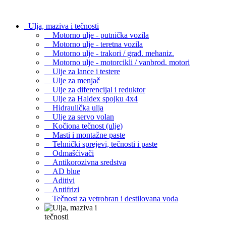
Ulja, maziva i tečnosti
Motorno ulje - putnička vozila
Motorno ulje - teretna vozila
Motorno ulje - trakori / građ. mehaniz.
Motorno ulje - motorcikli / vanbrod. motori
Ulje za lance i testere
Ulje za menjač
Ulje za diferencijal i reduktor
Ulje za Haldex spojku 4x4
Hidraulička ulja
Ulje za servo volan
Kočiona tečnost (ulje)
Masti i montažne paste
Tehnički sprejevi, tečnosti i paste
Odmašćivači
Antikorozivna sredstva
AD blue
Aditivi
Antifrizi
Tečnost za vetrobran i destilovana voda