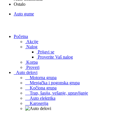
Ostalo
Auto gume
Početna
Akcije
Nalog
Prijavi se
Proverite Vaš nalog
Korpa
Proveri
Auto delovi
Motorna grupa
Menjačka i pogonska grupa
Kočiona grupa
Trap, šasija, vešanje, upravljanje
Auto elektrika
Karoserija