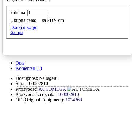
količina:
Ukupna cena:
sa PDV-om
Dodaj u korpu
štampa
Opis
Komentari (1)
Dostupnost:
Na lageru
Šifra:
100002810
Proizvođač:
AUTOMEGA
Proizvođačka oznaka:
100002810
OE (Original Equipment):
1074368