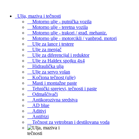
Ulja, maziva i tečnosti
Motorno ulje - putnička vozila
Motorno ulje - teretna vozila
Motorno ulje - trakori / građ. mehaniz.
Motorno ulje - motorcikli / vanbrod. motori
Ulje za lance i testere
Ulje za menjač
Ulje za diferencijal i reduktor
Ulje za Haldex spojku 4x4
Hidraulička ulja
Ulje za servo volan
Kočiona tečnost (ulje)
Masti i montažne paste
Tehnički sprejevi, tečnosti i paste
Odmašćivači
Antikorozivna sredstva
AD blue
Aditivi
Antifrizi
Tečnost za vetrobran i destilovana voda