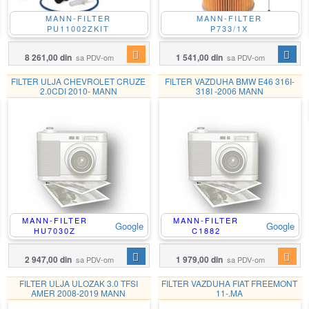
MANN-FILTER
MANN-FILTER
PU11002ZKIT
P733/1X
8 261,00 din
1 541,00 din
sa PDV-om
sa PDV-om
FILTER ULJA CHEVROLET CRUZE
FILTER VAZDUHA BMW E46 316I-
2.0CDI 2010- MANN
318I -2006 MANN
MANN-FILTER
MANN-FILTER
Google
Google
HU7030Z
C1882
2 947,00 din
1 979,00 din
sa PDV-om
sa PDV-om
FILTER ULJA ULOZAK 3.0 TFSI
FILTER VAZDUHA FIAT FREEMONT
AMER 2008-2019 MANN
11-.MA