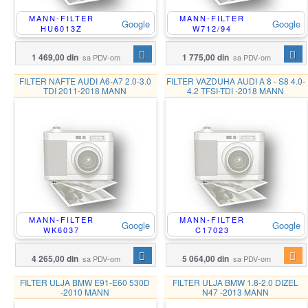
MANN-FILTER
MANN-FILTER
Google
Google
HU6013Z
W712/94
1 469,00 din
1 775,00 din
sa PDV-om
sa PDV-om
FILTER NAFTE AUDI A6-A7 2.0-3.0
FILTER VAZDUHA AUDI A 8 - S8 4.0-
TDI 2011-2018 MANN
4.2 TFSI-TDI -2018 MANN
MANN-FILTER
MANN-FILTER
Google
Google
WK6037
C17023
4 265,00 din
5 064,00 din
sa PDV-om
sa PDV-om
FILTER ULJA BMW E91-E60 530D
FILTER ULJA BMW 1.8-2.0 DIZEL
-2010 MANN
N47 -2013 MANN