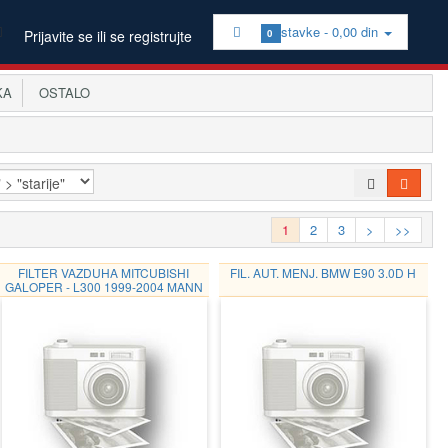
stavke -
0,00 din
Prijavite se ili se registrujte
0
KA
OSTALO
1
2
3
>
>>
FILTER VAZDUHA MITCUBISHI
FIL. AUT. MENJ. BMW E90 3.0D H
GALOPER - L300 1999-2004 MANN