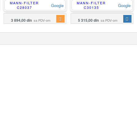
MANN-FILTER
MANN-FILTER
Google
Google
C28037
C30135
3 894,00 din
5 315,00 din
sa PDV-om
sa PDV-om