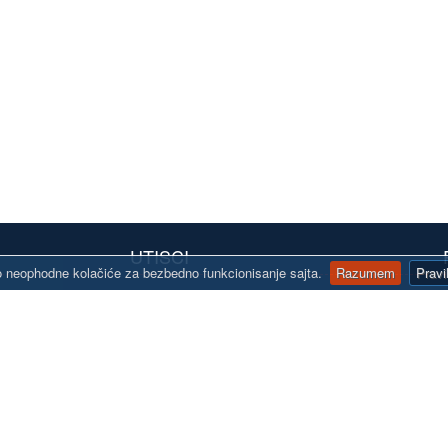
UTISCI
 neophodne kolačiće za bezbedno funkcionisanje sajta.
Razumem
Pravi
line.rs