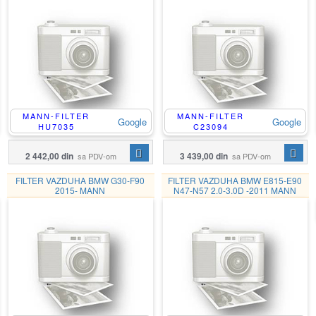
MANN-FILTER
MANN-FILTER
Google
Google
HU7035
C23094
2 442,00 din
3 439,00 din
sa PDV-om
sa PDV-om
FILTER VAZDUHA BMW G30-F90
FILTER VAZDUHA BMW E815-E90
2015- MANN
N47-N57 2.0-3.0D -2011 MANN