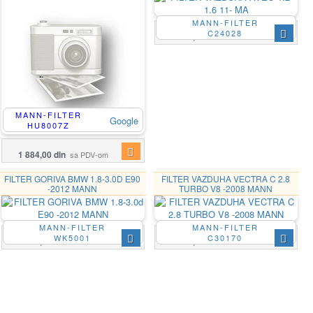
MANN-FILTER
C24028
1 567,00 din
sa PDV-om
MANN-FILTER
Google
HU8007Z
1 884,00 din
sa PDV-om
FILTER GORIVA BMW 1.8-3.0D E90
FILTER VAZDUHA VECTRA C 2.8
-2012 MANN
TURBO V8 -2008 MANN
MANN-FILTER
MANN-FILTER
WK5001
C30170
5 183,00 din
2 320,00 din
sa PDV-om
sa PDV-om