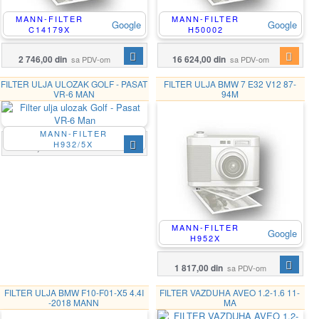
MANN-FILTER
MANN-FILTER
Google
Google
C14179X
H50002
2 746,00 din
16 624,00 din
sa PDV-om
sa PDV-om
FILTER ULJA ULOZAK GOLF - PASAT
FILTER ULJA BMW 7 E32 V12 87-
VR-6 MAN
94M
MANN-FILTER
H932/5X
506,00 din
sa PDV-om
MANN-FILTER
Google
H952X
1 817,00 din
sa PDV-om
FILTER ULJA BMW F10-F01-X5 4.4I
FILTER VAZDUHA AVEO 1.2-1.6 11-
-2018 MANN
MA