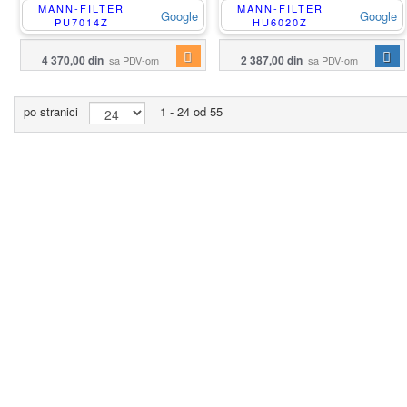
MANN-FILTER
MANN-FILTER
Google
Google
PU7014Z
HU6020Z
4 370,00 din
2 387,00 din
sa PDV-om
sa PDV-om
po stranici
1 - 24 od 55