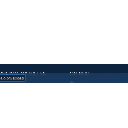
PRIJAVA NA BILTEN
QR KOD
la o privatnosti
Prijavite se na naš
bilten i primajte
atraktivne ponude
pretplaćujući se na
naše biltene.
Pretplatite se