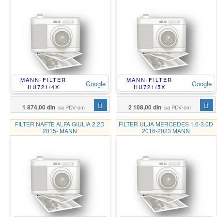
MANN-FILTER
MANN-FILTER
Google
Google
HU721/4X
HU721/5X
1 874,00 din
2 108,00 din
sa PDV-om
sa PDV-om
FILTER NAFTE ALFA GIULIA 2.2D
FILTER ULJA MERCEDES 1.6-3.0D
2015- MANN
2016-2023 MANN