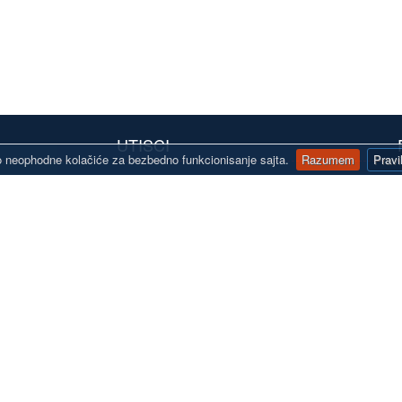
UTISCI
 neophodne kolačiće za bezbedno funkcionisanje sajta.
Razumem
Pravi
line.rs
 robe
Kontaktirajte nas
Mapa stranice
Prijavite se