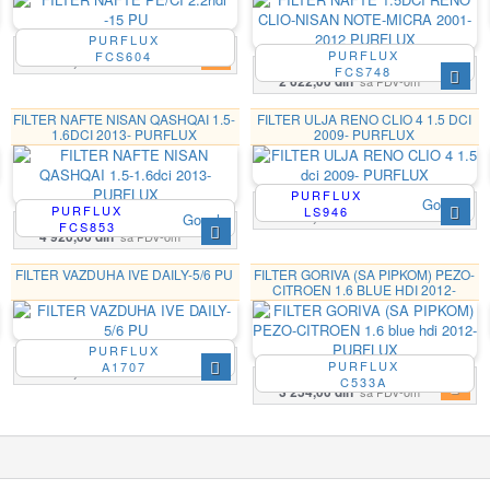
PURFLUX
PURFLUX
FCS604
4 436,00 din
sa PDV-om
FCS748
2 622,00 din
sa PDV-om
FILTER NAFTE NISAN QASHQAI 1.5-
FILTER ULJA RENO CLIO 4 1.5 DCI
1.6DCI 2013- PURFLUX
2009- PURFLUX
PURFLUX
Google
PURFLUX
LS946
1 265,00 din
sa PDV-om
Google
FCS853
4 920,00 din
sa PDV-om
FILTER VAZDUHA IVE DAILY-5/6 PU
FILTER GORIVA (SA PIPKOM) PEZO-
CITROEN 1.6 BLUE HDI 2012-
PURFLUX
PURFLUX
PURFLUX
A1707
3 548,00 din
sa PDV-om
C533A
3 254,00 din
sa PDV-om