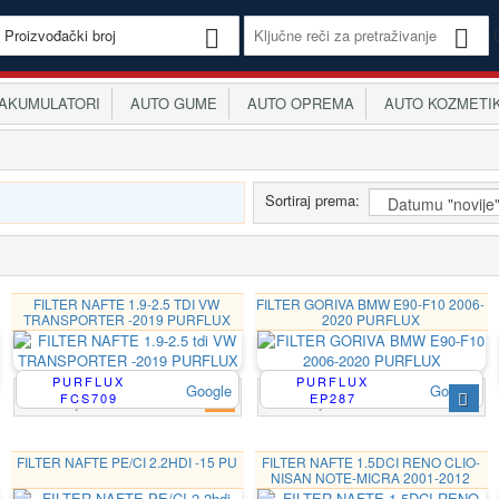
KUMULATORI
AUTO GUME
AUTO OPREMA
AUTO KOZMETI
Sortiraj prema:
FILTER NAFTE 1.9-2.5 TDI VW
FILTER GORIVA BMW E90-F10 2006-
TRANSPORTER -2019 PURFLUX
2020 PURFLUX
PURFLUX
PURFLUX
Google
Google
FCS709
EP287
4 262,00 din
2 806,00 din
sa PDV-om
sa PDV-om
FILTER NAFTE PE/CI 2.2HDI -15 PU
FILTER NAFTE 1.5DCI RENO CLIO-
NISAN NOTE-MICRA 2001-2012
PURFLUX