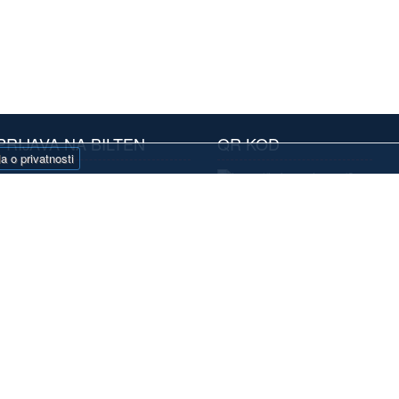
PRIJAVA NA BILTEN
QR KOD
la o privatnosti
Prijavite se na naš
bilten i primajte
atraktivne ponude
pretplaćujući se na
naše biltene.
Pretplatite se