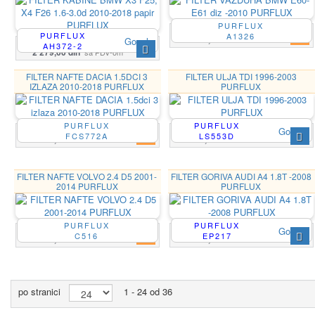
PURFLUX
PURFLUX
A1326
1 625,00 din
sa PDV-om
Google
AH372-2
2 279,00 din
sa PDV-om
FILTER NAFTE DACIA 1.5DCI 3
FILTER ULJA TDI 1996-2003
IZLAZA 2010-2018 PURFLUX
PURFLUX
PURFLUX
PURFLUX
Google
FCS772A
LS553D
2 564,00 din
960,00 din
sa PDV-om
sa PDV-om
FILTER NAFTE VOLVO 2.4 D5 2001-
FILTER GORIVA AUDI A4 1.8T -2008
2014 PURFLUX
PURFLUX
PURFLUX
PURFLUX
Google
C516
EP217
2 018,00 din
3 466,00 din
sa PDV-om
sa PDV-om
po stranici
1 - 24 od 36