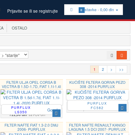
stavke -
0,00 din
Prijavite se ili se registrujte
0
KA
OSTALO
1
2
>
>>
FILTER ULJA OPEL CORSA B
KUĆIŠTE FILTERA GORIVA PEZO
VECTRA B 1.5D-1.7D, FIAT 1.1I-1.4I
308 -2014 PURFLUX
-2020 PURFLUX
PURFLUX
PURFLUX
FC582
9 840,00 din
sa PDV-om
Google
LS350
722,00 din
sa PDV-om
FILTER NAFTE FIAT 1.3-2.0 DMJ
FILTER NAFTE RENAULT KANGO
2006- PURFLUX
LAGUNA 1.5 DCI 2007- PURFLUX