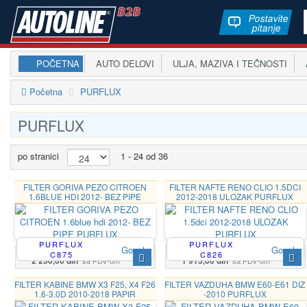
Postavite
pitanje
POČETNA
AUTO DELOVI
ULJA, MAZIVA I TEČNOSTI
A
Početna
PURFLUX
PURFLUX
po stranici
1 - 24 od 36
FILTER GORIVA PEZO CITROEN
FILTER NAFTE RENO CLIO 1.5DCI
1.6BLUE HDI 2012- BEZ PIPE
2012-2018 ULOZAK PURFLUX
PURFLUX
PURFLUX
PURFLUX
Google
Google
C875
C826
2 250,00 din
1 913,00 din
sa PDV-om
sa PDV-om
FILTER KABINE BMW X3 F25, X4 F26
FILTER VAZDUHA BMW E60-E61 DIZ
1.6-3.0D 2010-2018 PAPIR
-2010 PURFLUX
PURFLUX