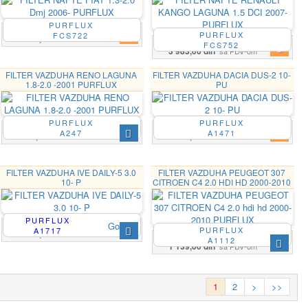
PURFLUX
PURFLUX
FCS722
4 032,00 din
sa PDV-om
FCS752
3 983,00 din
sa PDV-om
FILTER VAZDUHA RENO LAGUNA
FILTER VAZDUHA DACIA DUS-2 10-
1.8-2.0 -2001 PURFLUX
PU
PURFLUX
PURFLUX
A247
A1471
774,00 din
1 102,00 din
sa PDV-om
sa PDV-om
FILTER VAZDUHA IVE DAILY-5 3.0
FILTER VAZDUHA PEUGEOT 307
10- P
CITROEN C4 2.0 HDI HD 2000-2010
PURFLUX
PURFLUX
Google
PURFLUX
A1717
3 844,00 din
sa PDV-om
A1112
1 139,00 din
sa PDV-om
1
2
>
>>