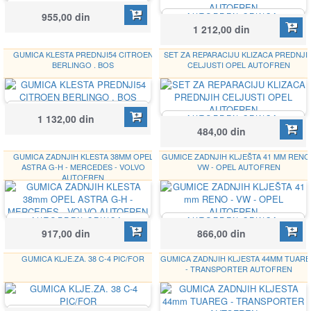
AUTOFREN SEINSA
955,00 din
AUTOFREN SEINSA
D4609
D4612
1 212,00 din
GUMICA KLESTA PREDNJI54 CITROEN
SET ZA REPARACIJU KLIZACA PREDNJI
BERLINGO . BOS
CELJUSTI OPEL AUTOFREN
AUTOFREN SEINSA
1 132,00 din
AUTOFREN SEINSA
D4617
D4639
484,00 din
GUMICA ZADNJIH KLESTA 38MM OPEL
GUMICE ZADNJIH KLJEŠTA 41 MM RENO 
ASTRA G-H - MERCEDES - VOLVO
VW - OPEL AUTOFREN
AUTOFREN
AUTOFREN SEINSA
AUTOFREN SEINSA
D4650
D4656
917,00 din
866,00 din
GUMICA KLJE.ZA. 38 C-4 PIC/FOR
GUMICA ZADNJIH KLJESTA 44MM TUAR
- TRANSPORTER AUTOFREN