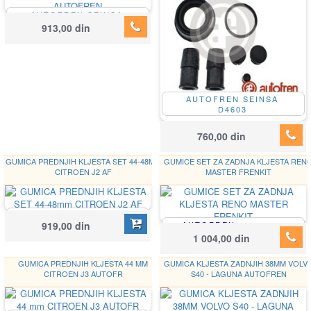
AUTOFREN SEINSA
D4592
913,00 din
AUTOFREN SEINSA
D4603
760,00 din
GUMICA PREDNJIH KLJESTA SET 44-48MM
GUMICE SET ZA ZADNJA KLJESTA REN
CITROEN J2 AF
MASTER FRENKIT
AUTOFREN SEINSA
919,00 din
AUTOFREN
D4608
Google
SEINSA
1 004,00 din
242023
GUMICA PREDNJIH KLJESTA 44 MM
GUMICA KLJESTA ZADNJIH 38MM VOLV
CITROEN J3 AUTOFR
S40 - LAGUNA AUTOFREN