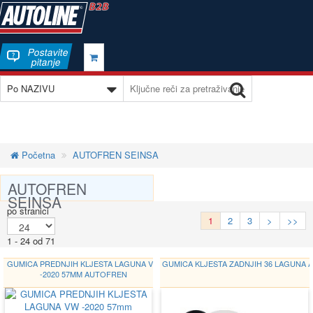
Postavite
pitanje
Početna
AUTOFREN SEINSA
AUTOFREN
SEINSA
po stranici
1
2
3
>
>>
1 - 24 od 71
GUMICA PREDNJIH KLJESTA LAGUNA VW
GUMICA KLJESTA ZADNJIH 36 LAGUNA 
-2020 57MM AUTOFREN