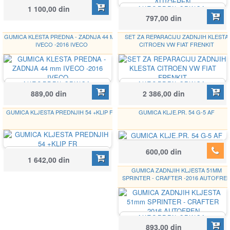
AUTOFREN SEINSA
1 100,00 din
AUTOFREN SEINSA
D42380
D4713
797,00 din
GUMICA KLESTA PREDNA - ZADNJA 44 MM
SET ZA REPARACIJU ZADNJIH KLESTA
IVECO -2016 IVECO
CITROEN VW FIAT FRENKIT
AUTOFREN SEINSA
AUTOFREN SEINSA
D4786
D4846C
889,00 din
2 386,00 din
GUMICA KLJESTA PREDNJIH 54 +KLIP FR
GUMICA KLJE.PR. 54 G-5 AF
AUTOFREN SEINSA
600,00 din
AUTOFREN SEINSA
D4935
1 642,00 din
D4849C
GUMICA ZADNJIH KLJESTA 51MM
SPRINTER - CRAFTER -2016 AUTOFRE
AUTOFREN SEINSA
D4954
893,00 din