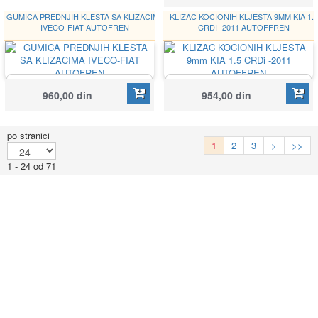
GUMICA PREDNJIH KLESTA SA KLIZACIMA
KLIZAC KOCIONIH KLJESTA 9MM KIA 1.5
IVECO-FIAT AUTOFREN
CRDI -2011 AUTOFFREN
AUTOFREN SEINSA
AUTOFREN
Google
D7026C
SEINSA
960,00 din
954,00 din
809002
po stranici
1
2
3
>
>>
1 - 24 od 71