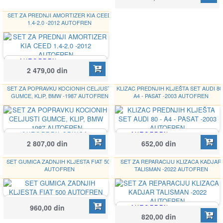
SET ZA PREDNJI AMORTIZER KIA CEED
1.4-2.0 -2012 AUTOFREN
AUTOFREN
Google
SEINSA
2 479,00 din
D5078
SET ZA POPRAVKU KOCIONIH CELJUSTI
KLIZAC PREDNJIH KLJEŠTA SET AUDI 80 
GUMCE, KLIP, BMW -1987 AUTOFREN
A4 - PASAT -2003 AUTOFREN
AUTOFREN SEINSA
AUTOFREN
Google
D4-1188C
SEINSA
2 807,00 din
652,00 din
808006
SET GUMICA ZADNJIH KLJESTA FIAT 500
SET ZA REPARACIJU KLIZACA KADJAR
AUTOFREN
TALISMAN -2022 AUTOFREN
AUTOFREN SEINSA
960,00 din
AUTOFREN
D4655
Google
SEINSA
820,00 din
D7248C