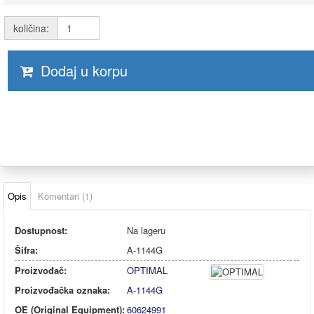
količina:
Dodaj u korpu
Opis
Komentari (1)
Dostupnost:
Na lageru
Šifra:
A-1144G
Proizvođač:
OPTIMAL
Proizvođačka oznaka:
A-1144G
OE (Original Equipment):
60624991