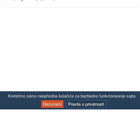
Koristimo samo neophodne kolačiće za bezbedno funkcionisanje sajta.
Razumem
Pravila o privatnosti
KONTAKT
office@autoline.rs